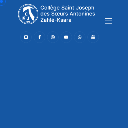
Connaissance,
Soutien,
Joie,
Le CSJ,
une communauté bienveillante
!