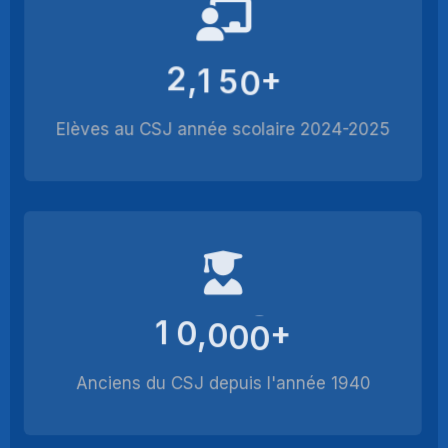
2
1
5
0
+
,
Elèves au CSJ année scolaire 2024-2025
1
0
0
0
0
+
,
Anciens du CSJ depuis l'année 1940