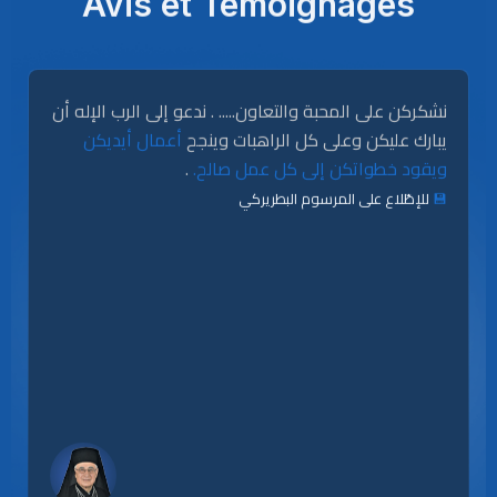
Avis et Témoignages
نشكركن على المحبة والتعاون..... . ندعو إلى الرب الإله أن
يبارك عليكن وعلى كل الراهبات وينجح
أعمال أيديكن
.
ويقود خطواتكن إلى كل عمل صالح.
للإطّلاع على المرسوم البطريركي
💾