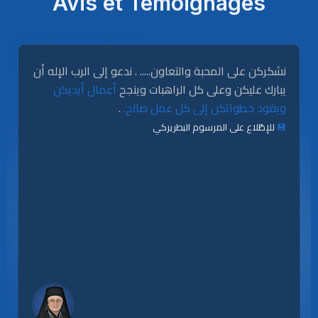
Avis et Témoignages
نشكركن على المحبة والتعاون..... . ندعو إلى الرب الإله أن
يبارك عليكن وعلى كل الراهبات وينجح
أعمال أيديكن
.
ويقود خطواتكن إلى كل عمل صالح.
للإطّلاع على المرسوم البطريركي
💾