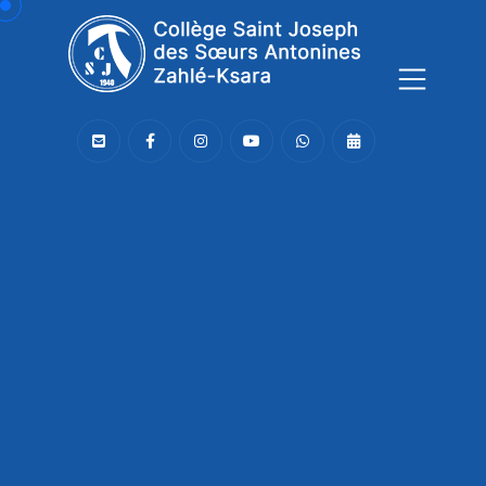
Connaissance,
Soutien,
Joie,
Le CSJ,
une communauté bienveillante
!