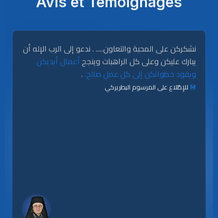
Avis et Témoignages
نشكركن على المحبة والتعاون..... . ندعو إلى الرب الإله أن
يبارك عليكن وعلى كل الراهبات وينجح
أعمال أيديكن
.
ويقود خطواتكن إلى كل عمل صالح.
للإطّلاع على المرسوم البطريركي
💾