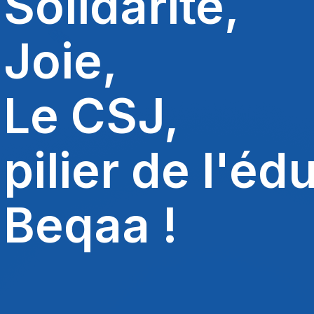
Soutien,
Joie,
Le CSJ,
une commun
bienveillante 