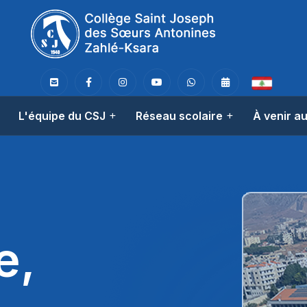
L'équipe du CSJ
Réseau scolaire
À venir a
e,