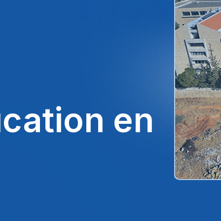
auté
!