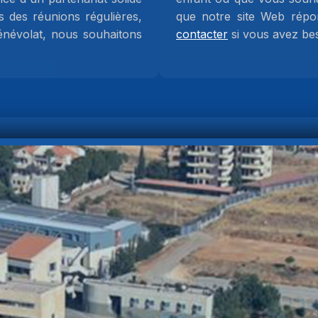
s des réunions régulières,
que notre site Web répo
énévolat, nous souhaitons
contacter
si vous avez bes