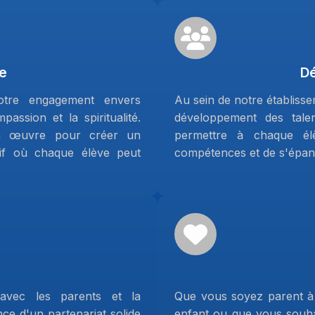
e
D
otre engagement envers
Au sein de notre établisse
assion et la spiritualité.
développement des talen
en œuvre pour créer un
permettre à chaque élè
sif où chaque élève peut
compétences et de s'épano
avec les parents et la
Que vous soyez parent à 
e d'un partenariat solide
enfant ou que vous souha