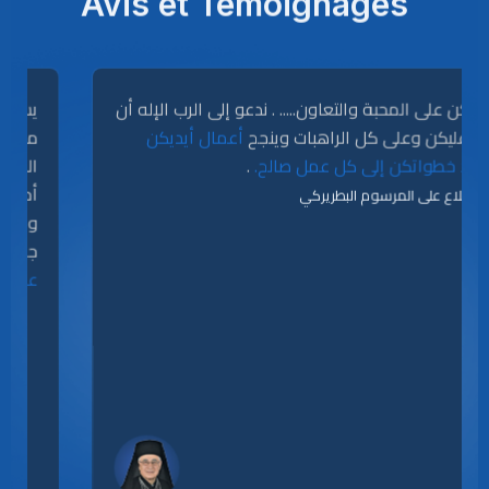
Avis et Témoignages
نشكركن على المحبة والتعاون..... . ندعو إلى الرب الإله أن
يبارك عليكن وعلى كل الراهبات وينجح
أعمال أيديكن
.
ويقود خطواتكن إلى كل عمل صالح.
للإطّلاع على المرسوم البطريركي
💾