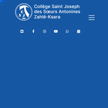
Connaissance,
Soutien,
Joie,
Le CSJ,
une communauté bienveillante
!