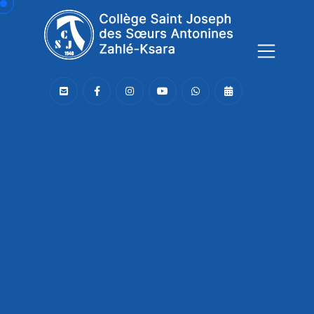
Connaissance,
Soutien,
Joie,
Le CSJ,
une communauté bienveillante
!