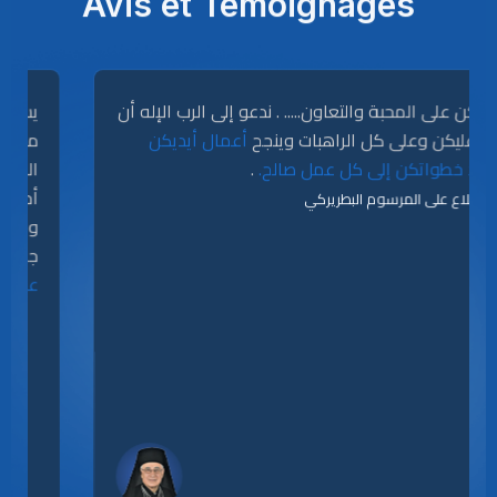
Avis et Témoignages
نشكركن على المحبة والتعاون..... . ندعو إلى الرب الإله أن
يبارك عليكن وعلى كل الراهبات وينجح
أعمال أيديكن
.
ويقود خطواتكن إلى كل عمل صالح.
للإطّلاع على المرسوم البطريركي
💾