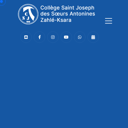
Connaissance,
Soutien,
Joie,
Le CSJ,
une communauté bienveillante
!