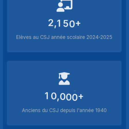
2
1
5
0
+
,
Elèves au CSJ année scolaire 2024-2025
1
0
0
0
0
+
,
Anciens du CSJ depuis l'année 1940