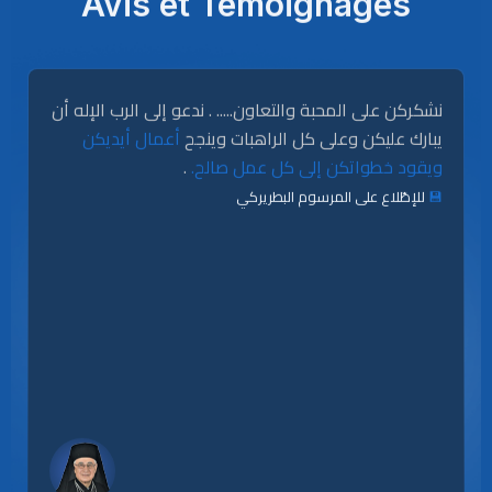
Avis et Témoignages
نشكركن على المحبة والتعاون..... . ندعو إلى الرب الإله أن
يبارك عليكن وعلى كل الراهبات وينجح
أعمال أيديكن
.
ويقود خطواتكن إلى كل عمل صالح.
للإطّلاع على المرسوم البطريركي
💾