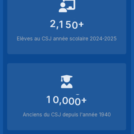
2
1
5
0
+
,
Elèves au CSJ année scolaire 2024-2025
1
0
0
0
0
+
,
Anciens du CSJ depuis l'année 1940