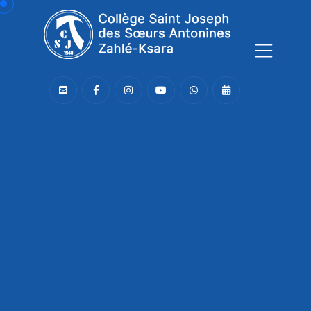
Connaissance,
Soutien,
Joie,
Le CSJ,
une communauté bienveillante
!