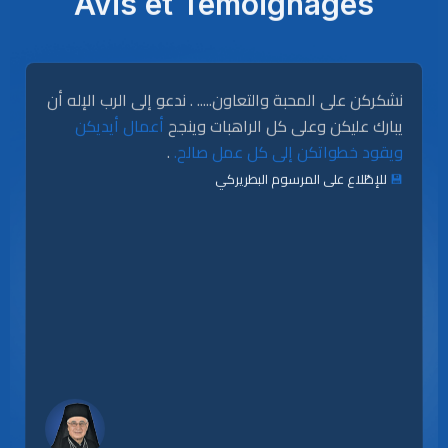
Avis et Témoignages
نشكركن على المحبة والتعاون..... . ندعو إلى الرب الإله أن
يبارك عليكن وعلى كل الراهبات وينجح
أعمال أيديكن
.
ويقود خطواتكن إلى كل عمل صالح.
للإطّلاع على المرسوم البطريركي
💾